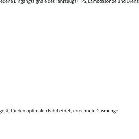
hiedene Eingangssignale des Fahrzeugs (TPS, Lambdasonde und Drehzah
rgerät für den optimalen Fahrbetrieb, errechnete Gasmenge.