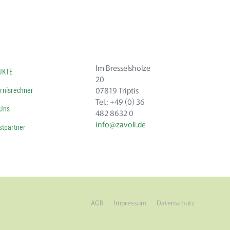
Im Bresselsholze
UKTE
20
rnisrechner
07819 Triptis
Tel.: +49 (0) 36
 Uns
482 8632 0
info@zavoli.de
tpartner
AGB
Impressum
Datenschutz