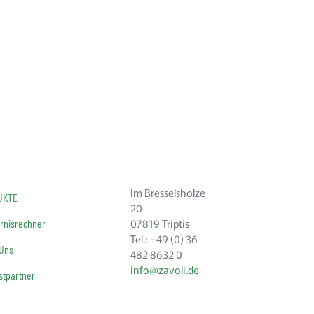
Im Bresselsholze
UKTE
20
07819 Triptis
rnisrechner
Tel.: +49 (0) 36
 Uns
482 8632 0
info@zavoli.de
tpartner