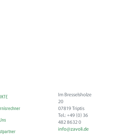
Im Bresselsholze
UKTE
20
07819 Triptis
rnisrechner
Tel.: +49 (0) 36
 Uns
482 8632 0
info@zavoli.de
tpartner