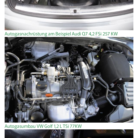
Autogasnachrüstung am Beispiel Audi Q7 4,2 FSi 257 KW
Autogasumbau VW Golf 1,2 L TSi 77KW