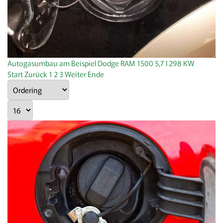
Autogasumbau am Beispiel Dodge RAM 1500 5,7 l 298 KW
Start
Zurück
1
2
3
Weiter
Ende